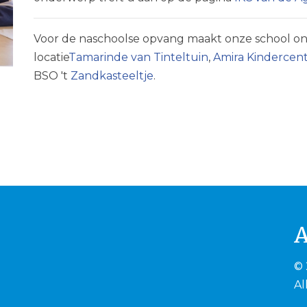
Voor de naschoolse opvang maakt onze school o
locatie
Tamarinde van Tinteltuin
,
Amira Kinderce
BSO 't
Zandkasteeltje
.
© 
Al