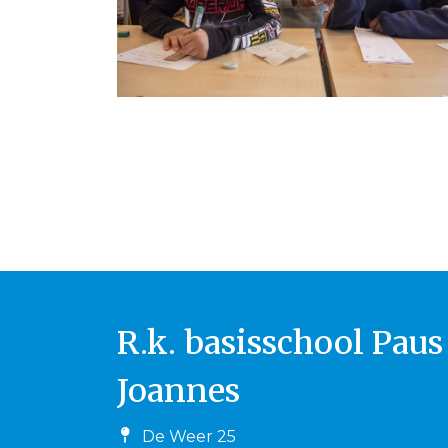
R.k. basisschool Paus
Joannes
De Weer 25